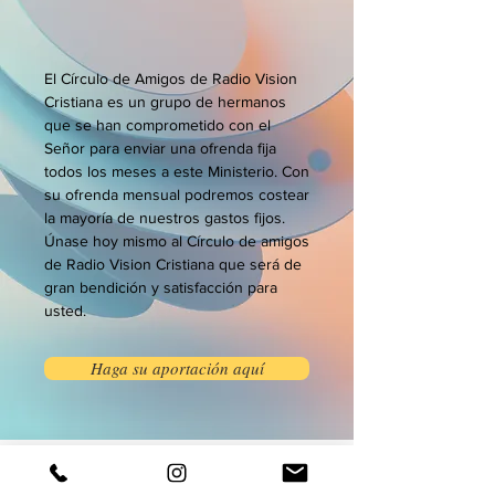
El Círculo de Amigos de Radio Vision
Cristiana es un grupo de hermanos
que se han comprometido con el
Señor para enviar una ofrenda fija
todos los meses a este Ministerio. Con
su ofrenda mensual podremos costear
la mayoría de nuestros gastos fijos.
Únase hoy mismo al Círculo de amigos
de Radio Vision Cristiana que será de
gran bendición y satisfacción para
usted.
Haga su aportación aquí
Petición de