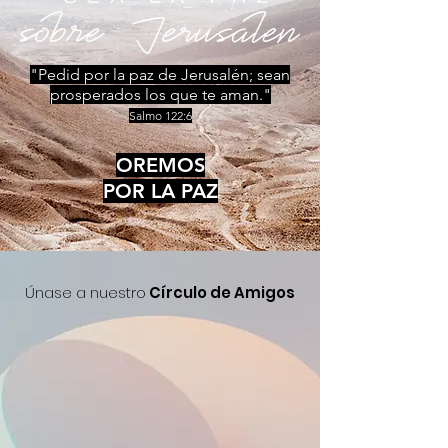
"Pedid por la paz de Jerusalén; sean
prosperados los que te aman."
Salmo 122:6
OREMOS
POR LA PAZ
Únase a nuestro
Círculo de Amigos