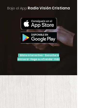
Baje el App
Radio Visión Cristiana
+
Biblia interactiva
+
Escuche la
emisora
+
Haga su ofrenda
+
más